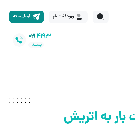
ورود / ثبت نام
ارسال بسته
021
41922
پشتیبانی
 بار به اتریش