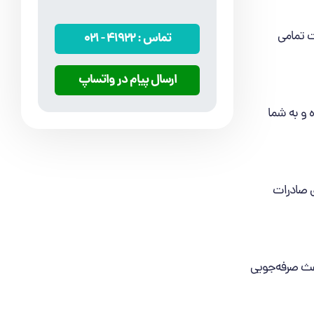
ت تمامی
تماس :
41922
- 021
ارسال پیام در واتساپ
ه و به شما
ی صادرات
اعث صرفه‌جویی