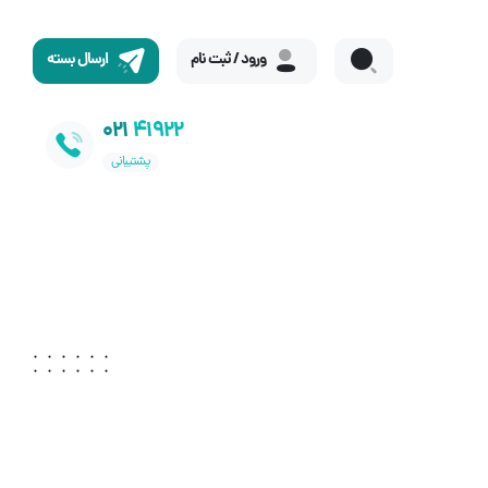
ورود / ثبت نام
ارسال بسته
021
41922
پشتیبانی